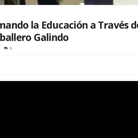
ando la Educación a Través d
aballero Galindo
0