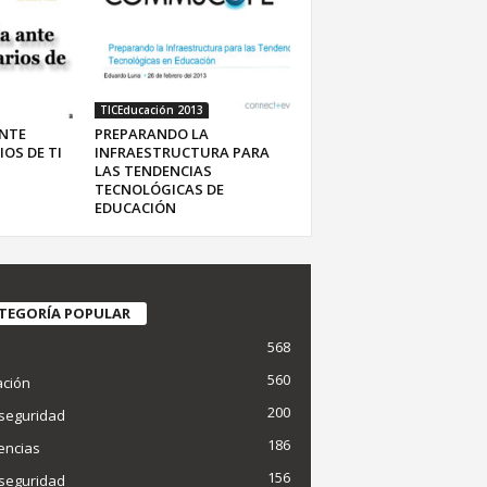
TICEducación 2013
NTE
PREPARANDO LA
OS DE TI
INFRAESTRUCTURA PARA
LAS TENDENCIAS
TECNOLÓGICAS DE
EDUCACIÓN
TEGORÍA POPULAR
568
d
560
ción
200
seguridad
186
encias
156
seguridad