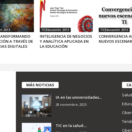
ón 2013
TICEducación 2013
TICEducación 2013
TRANSFORMANDO
INTELIGENCIA DE NEGOCIOS
CONVERGENCIA A
CIÓN A TRAVÉS DE
Y ANALÍTICA APLICADA EN
NUEVOS ESCENARI
IAS DIGITALES
LA EDUCACIÓN
MÁS NOTICIAS
CA
Salu
IA en las universidades...
Educa
28 noviembre, 2025
Ciber
Tend
TIC en la salud:...
Ciber