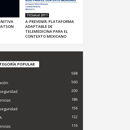
TICSalud 2017
NITIVA
A-PREVENIR: PLATAFORMA
WATSON
ADAPTABLE DE
TELEMEDICINA PARA EL
CONTEXTO MEXICANO
TEGORÍA POPULAR
568
d
560
ción
200
seguridad
186
encias
156
seguridad
122
IA
116
encias