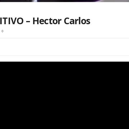
VO – Hector Carlos
0