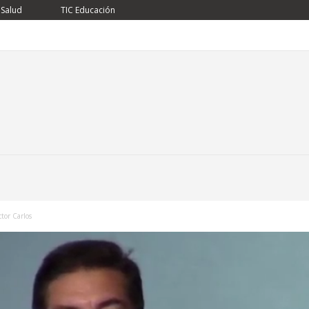
 Salud
TIC Educación
or Carlos