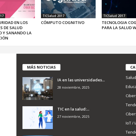
017
TICSalud 2017
TICSalud 2017
URIDAD EN LOS
CÓMPUTO COGNITIVO
TECNOLOGIA COG
S DE SALUD
PARA LA SALUD 
O Y SANANDO LA
CIÓN
MÁS NOTICIAS
CA
Salu
IA en las universidades...
Educa
28 noviembre, 2025
Ciber
Tend
TIC en la salud:...
Ciber
27 noviembre, 2025
IoT / 
Tend