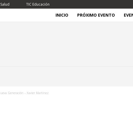
 Salud
TIC Educación
INICIO
PRÓXIMO EVENTO
EVE
ueva Generación – Xavier Martínez