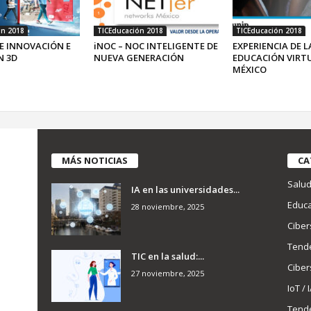
ón 2018
TICEducación 2018
TICEducación 2018
E INNOVACIÓN E
iNOC – NOC INTELIGENTE DE
EXPERIENCIA DE L
N 3D
NUEVA GENERACIÓN
EDUCACIÓN VIRT
MÉXICO
MÁS NOTICIAS
CA
Salu
IA en las universidades...
Educa
28 noviembre, 2025
Ciber
Tend
TIC en la salud:...
Ciber
27 noviembre, 2025
IoT / 
Tend