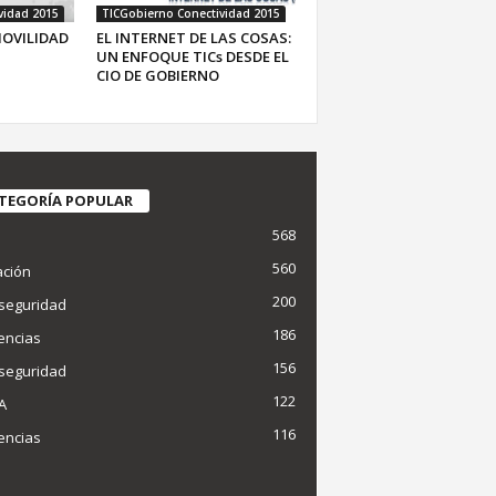
vidad 2015
TICGobierno Conectividad 2015
MOVILIDAD
EL INTERNET DE LAS COSAS:
UN ENFOQUE TICs DESDE EL
CIO DE GOBIERNO
TEGORÍA POPULAR
568
d
560
ción
200
seguridad
186
encias
156
seguridad
122
IA
116
encias