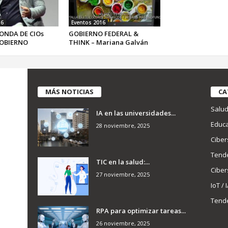
16
Eventos 2016
ONDA DE CIOs
GOBIERNO FEDERAL &
OBIERNO
THINK – Mariana Galván
MÁS NOTICIAS
CA
Salu
IA en las universidades...
Educa
28 noviembre, 2025
Ciber
Tend
TIC en la salud:...
Ciber
27 noviembre, 2025
IoT / 
Tend
RPA para optimizar tareas...
26 noviembre, 2025