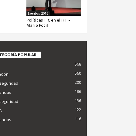
Eventos 2016
Políticas TIC en el IFT –
Mario Fócil
TEGORÍA POPULAR
568
d
560
ción
200
seguridad
186
encias
156
seguridad
122
IA
116
encias