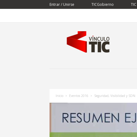
Entrar / Unirse
TICGobierno
TIC
V
í
n
c
u
l
o
T
I
C
Inicio
Eventos 2016
Seguridad, Visibilidad y SDN: 