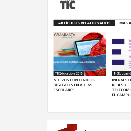
ARTÍCULOS RELACIONADOS
MÁS A
TICEducación 2015
TICEducaci
NUEVOS CONTENIDOS
INFRAEST
DIGITALES EN AULAS
REDES Y
ESCOLARES
TELECOMU
EL CAMPU