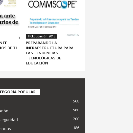
TICEducación 2013
NTE
PREPARANDO LA
OS DE TI
INFRAESTRUCTURA PARA
LAS TENDENCIAS
TECNOLÓGICAS DE
EDUCACIÓN
TEGORÍA POPULAR
568
d
560
ción
200
seguridad
186
encias