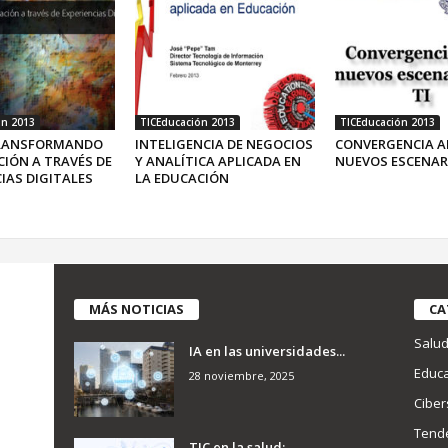
ón 2013
TICEducación 2013
TICEducación 2013
TRANSFORMANDO
INTELIGENCIA DE NEGOCIOS
CONVERGENCIA A
CIÓN A TRAVÉS DE
Y ANALÍTICA APLICADA EN
NUEVOS ESCENARI
IAS DIGITALES
LA EDUCACIÓN
MÁS NOTICIAS
CA
Salu
IA en las universidades...
Educa
28 noviembre, 2025
Ciber
Tend
TIC en la salud:...