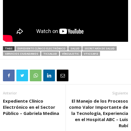
TAGS
EXPEDIENTE CLÍNICO ELECTRÓNICO
SALUD
SECRETARÍA DE SALUD
SERVICIOS CIUDADANOS
TICSALUD
VÍNCULOTIC
VTICS2012
Anterior
Siguiente
Expediente Clínico
El Manejo de los Procesos
Electrónico en el Sector
como Valor Importante de
Público – Gabriela Medina
la Tecnología, Experiencia
en el Hospital ABC – Luis
Rubí