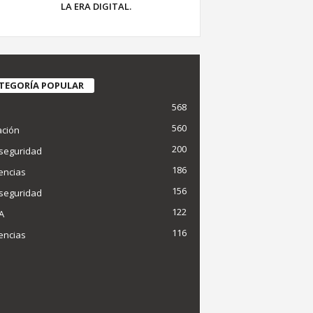
LA ERA DIGITAL.
TEGORÍA POPULAR
568
d
560
ción
200
seguridad
186
encias
156
seguridad
122
IA
116
encias