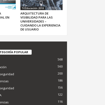
TICEducación 2018
A
ARQUITECTURA DE
UAL EN
VISIBILIDAD PARA LAS
UNIVERSIDADES –
CUIDANDO LA EXPERIENCIA
DE USUARIO
TEGORÍA POPULAR
568
d
560
ción
200
seguridad
186
encias
156
seguridad
122
IA
116
encias