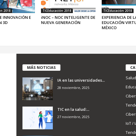
ón 2018
TICEducación 2018
TICEducación 2018
E INNOVACIÓN E
iNOC – NOC INTELIGENTE DE
EXPERIENCIA DE L
N 3D
NUEVA GENERACIÓN
EDUCACIÓN VIRT
MÉXICO
MÁS NOTICIAS
CA
Salu
IA en las universidades...
Educa
28 noviembre, 2025
Ciber
Tend
TIC en la salud:...
Ciber
27 noviembre, 2025
IoT / 
Tend