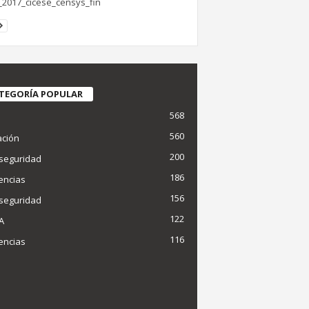
_2017_cicese_censys_fin
TEGORÍA POPULAR
568
d
560
ción
200
seguridad
186
encias
156
seguridad
122
IA
116
encias