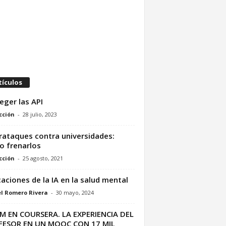
tículos
eger las API
cción
-
28 julio, 2023
rataques contra universidades:
 frenarlos
cción
-
25 agosto, 2021
caciones de la IA en la salud mental
l Romero Rivera
-
30 mayo, 2024
 EN COURSERA. LA EXPERIENCIA DEL
FESOR EN UN MOOC CON 17 MIL