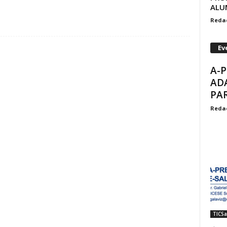
ALU
Reda
Ev
A-
AD
PA
Reda
TICSa