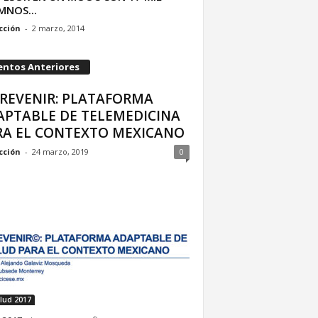
MNOS...
cción
-
2 marzo, 2014
entos Anteriores
PREVENIR: PLATAFORMA
APTABLE DE TELEMEDICINA
RA EL CONTEXTO MEXICANO
cción
-
24 marzo, 2019
0
lud 2017