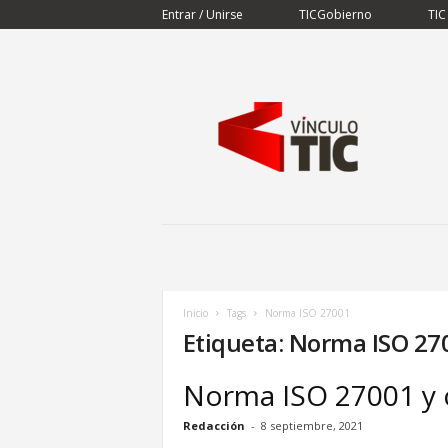
Entrar / Unirse
TICGobierno
TIC
V
í
n
c
u
l
o
T
I
C
Inicio
Tags
Norma ISO 27001
Etiqueta: Norma ISO 27
Norma ISO 27001 y c
Redacción
-
8 septiembre, 2021