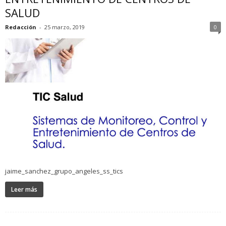
SALUD
Redacción
-
25 marzo, 2019
0
jaime_sanchez_grupo_angeles_ss_tics
Leer más