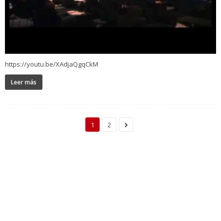
https://youtu.be/XAdjaQgqCkM
Leer más
1
2