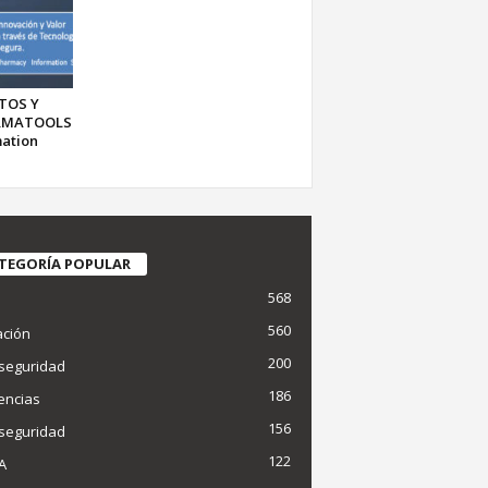
TOS Y
ARMATOOLS
ation
TEGORÍA POPULAR
568
d
560
ción
200
seguridad
186
encias
156
seguridad
122
IA