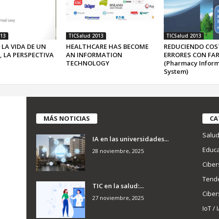
013
TICSalud 2013
TICSalud 2013
 LA VIDA DE UN
HEALTHCARE HAS BECOME
REDUCIENDO COS
, LA PERSPECTIVA
AN INFORMATION
ERRORES CON F
TECHNOLOGY
(Pharmacy Inform
System)
MÁS NOTICIAS
CA
Salu
IA en las universidades...
Educa
28 noviembre, 2025
Ciber
Tend
TIC en la salud:...
Ciber
27 noviembre, 2025
IoT / 