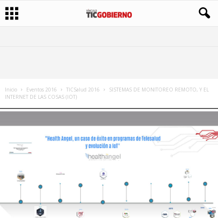
Inicio
Eventos 2016
TICSalud 2016
SISTEMAS DE MONITOREO REMOTO, Y EL
INTERNET DE LAS COSAS (IOT)