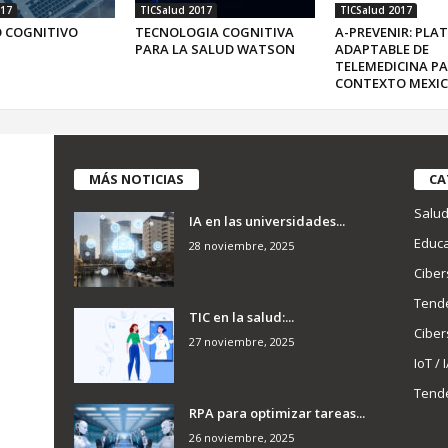
017
TICSalud 2017
TICSalud 2017
 COGNITIVO
TECNOLOGIA COGNITIVA
A-PREVENIR: PL
PARA LA SALUD WATSON
ADAPTABLE DE
TELEMEDICINA PA
CONTEXTO MEXI
MÁS NOTICIAS
CA
Salu
IA en las universidades...
Educa
28 noviembre, 2025
Ciber
Tend
TIC en la salud:...
Ciber
27 noviembre, 2025
IoT / 
Tend
RPA para optimizar tareas...
26 noviembre, 2025