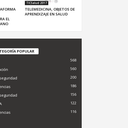
TICSalud 2017
ATAFORMA
TELEMEDICINA, OBJETOS DE
APRENDIZAJE EN SALUD
RA EL
CANO
TEGORÍA POPULAR
568
d
560
ción
200
seguridad
186
encias
156
seguridad
122
IA
116
encias