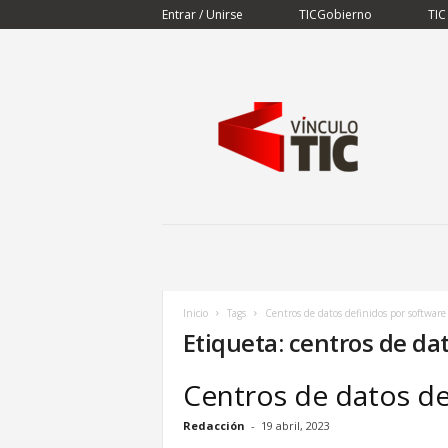
Entrar / Unirse
TICGobierno
TIC
V
í
n
c
u
l
o
T
I
C
Inicio
Tags
Centros de datos definidos por software
Etiqueta: centros de da
Centros de datos de
Redacción
-
19 abril, 2023