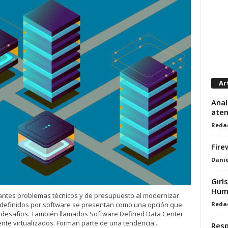
Ar
Anal
aten
Reda
Fire
Danie
Girl
Huma
antes problemas técnicos y de presupuesto al modernizar
s definidos por software se presentan como una opción que
Reda
e desafíos. También llamados Software Defined Data Center
nte virtualizados. Forman parte de una tendencia...
Resp