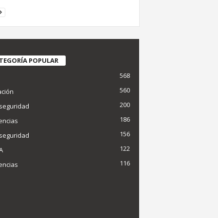
TEGORÍA POPULAR
568
d
560
ción
200
seguridad
186
encias
156
seguridad
122
IA
116
encias