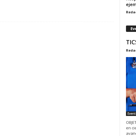
ejem
Reda
Ev
TIC
Reda
Event
OBJET
en ci
avanc