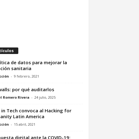
tículos
ítica de datos para mejorar la
ción sanitaria
cción
-
9 febrero, 2021
walls: por qué auditarlos
l Romero Rivera
-
24 julio, 2025
s in Tech convoca al Hacking for
nity Latin America
cción
-
15 abril, 2021
uesta digital ante la COVID-19: