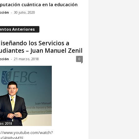
utación cuántica en la educación
cción
-
30 julio, 2020
entos Anteriores
iseñando los Servicios a
udiantes – Juan Manuel Zenil
cción
-
21 marzo, 2018
0
os 2018
s://www.youtube.com/watch?
uuGRWhoMTE