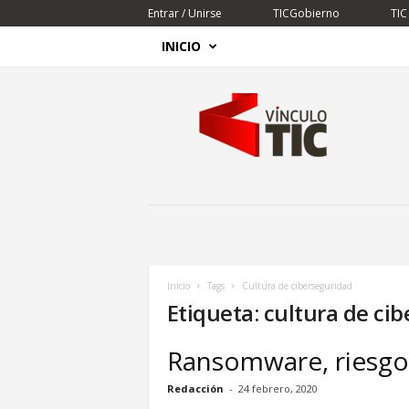
Entrar / Unirse
TICGobierno
TIC
INICIO
V
í
n
c
u
l
o
T
I
C
Inicio
Tags
Cultura de ciberseguridad
Etiqueta: cultura de ci
Ransomware, riesgo 
Redacción
-
24 febrero, 2020