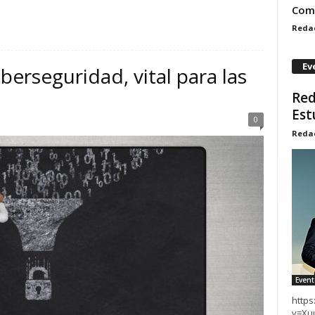
Comp
Reda
Ev
erseguridad, vital para las
Red
Est
0
Reda
Event
http
v=X