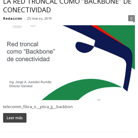
LA RED TRONCAL COMO “BACKBONE” DE
CONECTIVIDAD
Redacción
-
25 marzo, 2019
0
telecomm_fibra_o__ptica_jj__backbon
Leer más