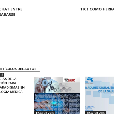
CHAT ENTRE
TICs COMO HERR
RABARSE
RTÍCULOS DEL AUTOR
015
ÍAS DE LA
IÓN PARA
ARADIGMAS EN
OGÍA MÉDICA
TICSalud 2015
TICSalud 2015