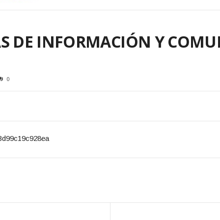
AS DE INFORMACIÓN Y COMU
0
53d99c19c928ea