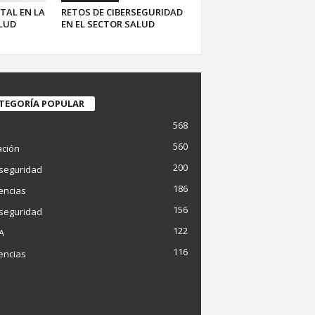
TAL EN LA
RETOS DE CIBERSEGURIDAD
LUD
EN EL SECTOR SALUD
TEGORÍA POPULAR
568
d
560
ción
200
seguridad
186
encias
156
seguridad
122
IA
116
encias