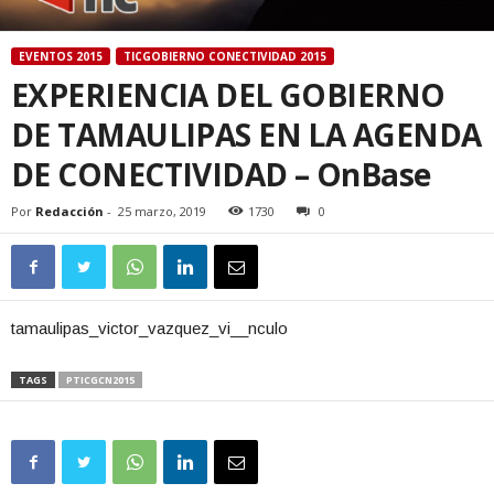
EVENTOS 2015
TICGOBIERNO CONECTIVIDAD 2015
EXPERIENCIA DEL GOBIERNO
DE TAMAULIPAS EN LA AGENDA
DE CONECTIVIDAD – OnBase
Por
Redacción
-
25 marzo, 2019
1730
0
tamaulipas_victor_vazquez_vi__nculo
TAGS
PTICGCN2015