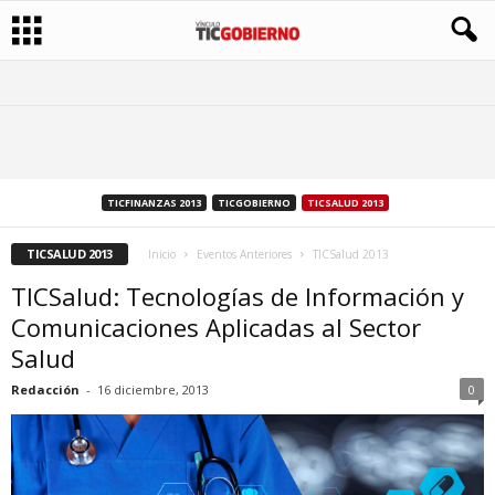
TICFINANZAS 2013
TICGOBIERNO
TICSALUD 2013
TICSALUD 2013
Inicio
Eventos Anteriores
TICSalud 2013
TICSalud: Tecnologías de Información y
Comunicaciones Aplicadas al Sector
Salud
Redacción
-
16 diciembre, 2013
0