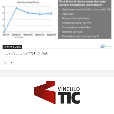
Eventos 2015
https://youtu.be/PQiFh6hj5qU