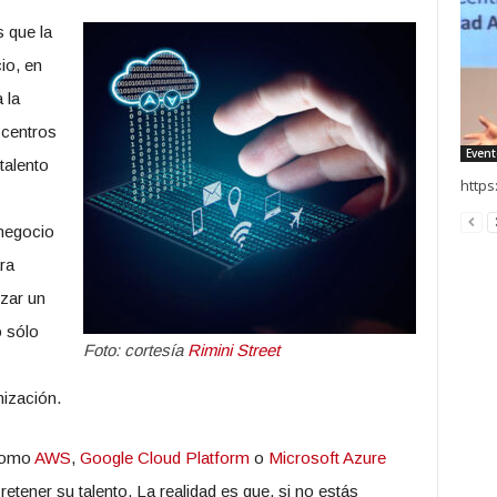
 que la
io, en
 la
 centros
Event
talento
https
 negocio
ara
izar un
o sólo
Foto: cortesía
Rimini Street
nización.
 como
AWS
,
Google Cloud Platform
o
Microsoft Azure
tener su talento. La realidad es que, si no estás