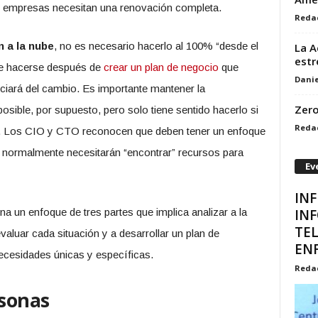
as empresas necesitan una renovación completa.
Reda
 a la nube
, no es necesario hacerlo al 100% “desde el
La A
estr
 hacerse después de
crear un plan de negocio
que
Danie
ciará del cambio. Es importante mantener la
Zero
sible, por supuesto, pero solo tiene sentido hacerlo si
Reda
io. Los CIO y CTO reconocen que deben tener un enfoque
e normalmente necesitarán “encontrar” recursos para
Ev
IN
IN
a un enfoque de tres partes que implica analizar a la
TE
aluar cada situación y a desarrollar un plan de
EN
cesidades únicas y específicas.
Reda
rsonas