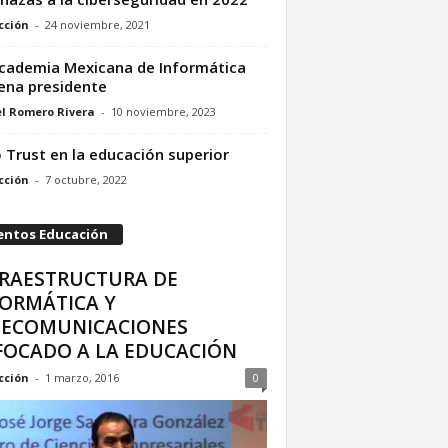
cción
-
24 noviembre, 2021
cademia Mexicana de Informática
ena presidente
l Romero Rivera
-
10 noviembre, 2023
 Trust en la educación superior
cción
-
7 octubre, 2022
entos Educación
FRAESTRUCTURA DE
FORMÁTICA Y
LECOMUNICACIONES
FOCADO A LA EDUCACIÓN
cción
-
1 marzo, 2016
0