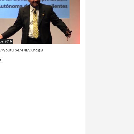
os 2016
://youtu.be/47IBvXnqgj8