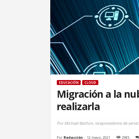
EDUCACIÓN
CLOUD
Migración a la nu
realizarla
Por Michael Bathon, vicepresidente de servici
Por
Redacción
-
12 mayo, 2021
2985