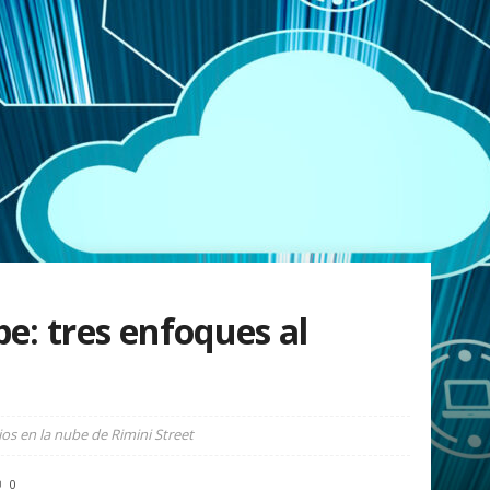
be: tres enfoques al
os en la nube de Rimini Street
0