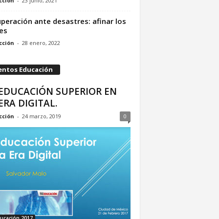
cción
-
23 junio, 2021
peración ante desastres: afinar los
es
cción
-
28 enero, 2022
entos Educación
 EDUCACIÓN SUPERIOR EN
ERA DIGITAL.
cción
-
24 marzo, 2019
0
ucación 2017