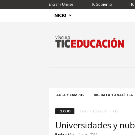
Entrar / Unirse
TICGobierno
TIC
INICIO
V
í
n
c
u
l
o
T
I
C
AULA Y CAMPUS
BIG DATA Y ANALÍTICA
CLOUD
Inicio
Educación
Cloud
Universidades y nub
Redacción
-
4 julio, 2025