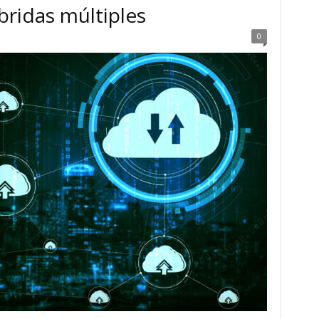
íbridas múltiples
0