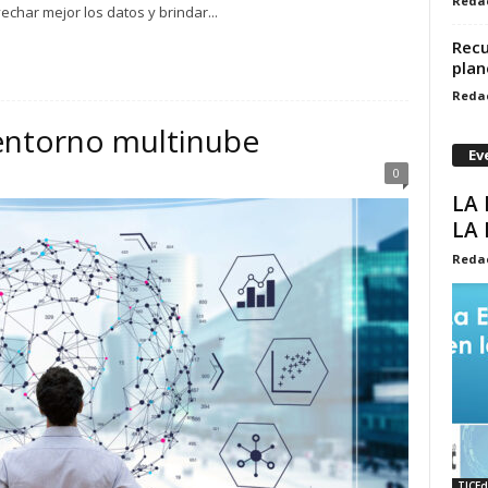
Reda
char mejor los datos y brindar...
Recu
plan
Reda
entorno multinube
Ev
0
LA
LA 
Reda
TICEd