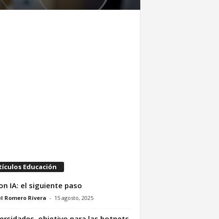
tículos Educación
on IA: el siguiente paso
l Romero Rivera
-
15 agosto, 2025
ersidades, objetivo para las botnets