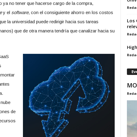
o ya no tener que hacerse cargo de la compra,
Reda
e
y el
software
, con el consiguiente ahorro en los costos
Los 
que la universidad puede redirigir hacia sus tareas
rele
nos) que de otra manera tendría que canalizar hacia su
Reda
High
Reda
 SaaS
s
Ev
, montar
MO
antes
a.
Reda
 nube
iones de
recursos