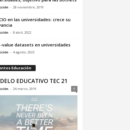
cción
-
28 noviembre, 2019
CIO en las universidades: crece su
vancia
cción
-
8 abril, 2022
-value datasets en universidades
cción
-
4 agosto, 2023
entos Educación
DELO EDUCATIVO TEC 21
cción
-
24 marzo, 2019
0