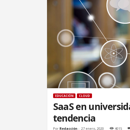
EDUCACIÓN
CLOUD
SaaS en universid
tendencia
Por
Redacción
-
27 enero, 2020
4015