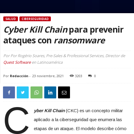
SALUD
CIBERSEGURIDAD
Cyber Kill Chain
para prevenir
ataques con
ransomware
Por Por Rogério Soares, Pre-Sales & Professional Services, Director de
Quest Software
en Latinoamérica
Por
Redacción
-
23 noviembre, 2021
3203
0
C
yber Kill Chain
(CKC) es un concepto militar
aplicado a la ciberseguridad que enumera las
etapas de un ataque. El modelo describe cómo