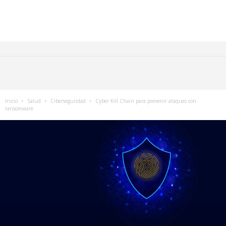
Inicio
Salud
Ciberseguridad
Cyber Kill Chain para prevenir ataques con
ransomware