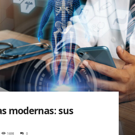
as modernas: sus
1698
0