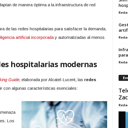
ptan de manera óptima a la infraestructura de red
hosp
Reda
Gest
ra de las redes hospitalarias para satisfacer la demanda.
artif
eligencia artificial incorporada
y automatizadas al menos
Reda
Infr
para
des hospitalarias modernas
Reda
Ev
king Guide
, elaborada por Alcatel-Lucent, las
redes
 con algunas características esenciales:
Tel
Zac
Reda
 amenaza
tes. Los