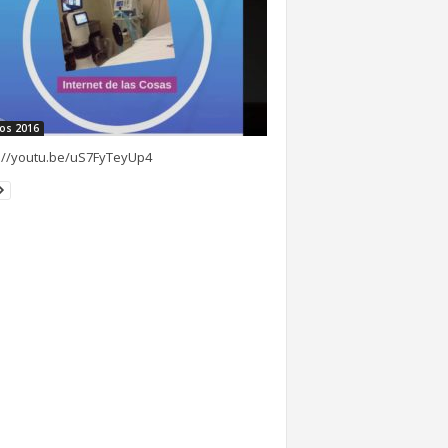
os 2016
://youtu.be/uS7FyTeyUp4