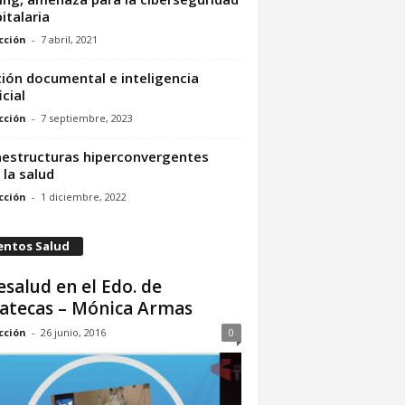
italaria
cción
-
7 abril, 2021
ión documental e inteligencia
icial
cción
-
7 septiembre, 2023
aestructuras hiperconvergentes
 la salud
cción
-
1 diciembre, 2022
entos Salud
esalud en el Edo. de
atecas – Mónica Armas
cción
-
26 junio, 2016
0