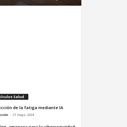
tículos Salud
cción de la fatiga mediante IA
cción
-
21 mayo, 2024
fing, amenaza para la ciberseguridad