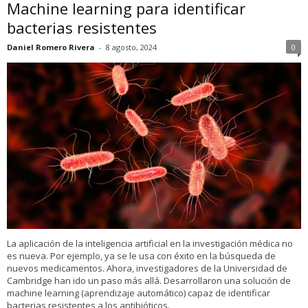
Machine learning para identificar
bacterias resistentes
Daniel Romero Rivera
-
8 agosto, 2024
0
La aplicación de la inteligencia artificial en la investigación médica no
es nueva. Por ejemplo, ya se le usa con éxito en la búsqueda de
nuevos medicamentos. Ahora, investigadores de la Universidad de
Cambridge han ido un paso más allá. Desarrollaron una solución de
machine learning (aprendizaje automático) capaz de identificar
bacterias resistentes a los antibióticos.