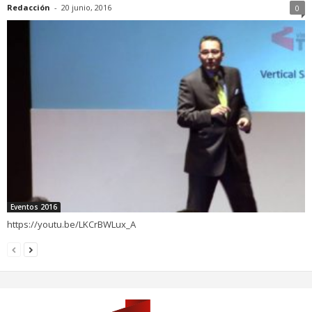
Redacción
-
20 junio, 2016
0
Eventos 2016
https://youtu.be/LKCrBWLux_A