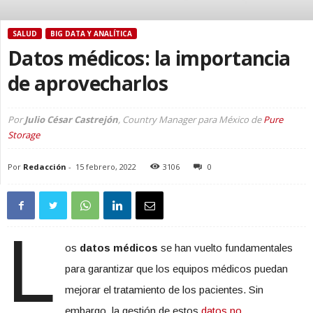
SALUD
BIG DATA Y ANALÍTICA
Datos médicos: la importancia
de aprovecharlos
Por
Julio César Castrejón
, Country Manager para México de
Pure
Storage
Por
Redacción
-
15 febrero, 2022
3106
0
L
os
datos médicos
se han vuelto fundamentales
para garantizar que los equipos médicos puedan
mejorar el tratamiento de los pacientes. Sin
embargo, la gestión de estos
datos no