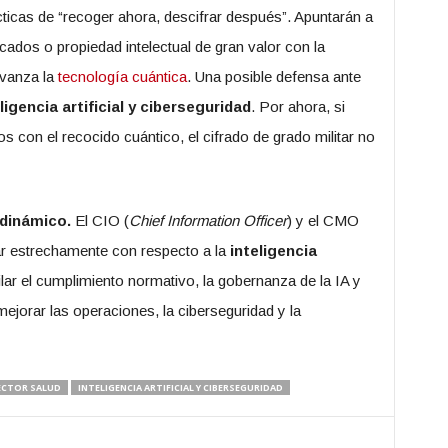
cticas de “recoger ahora, descifrar después”. Apuntarán a
ados o propiedad intelectual de gran valor con la
avanza la
tecnología cuántica
. Una posible defensa ante
ligencia artificial y ciberseguridad
. Por ahora, si
s con el recocido cuántico, el cifrado de grado militar no
 dinámico.
El CIO (
Chief Information Officer
) y el CMO
ar estrechamente con respecto a la
inteligencia
ilar el cumplimiento normativo, la gobernanza de la IA y
ejorar las operaciones, la ciberseguridad y la
SECTOR SALUD
INTELIGENCIA ARTIFICIAL Y CIBERSEGURIDAD