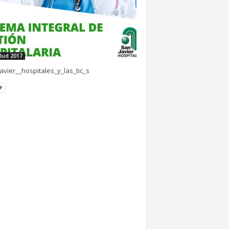
lud 2017
avier__hospitales_y_las_tic_s