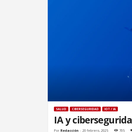
SALUD
CIBERSEGURIDAD
IOT / IA
IA y cibersegurid
Por
Redacción
-
20 febrero, 2025
705