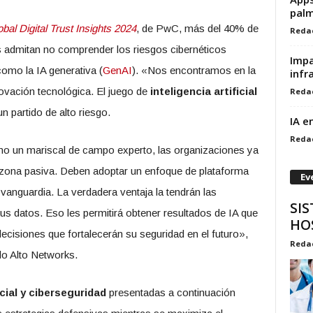
palm
bal Digital Trust Insights 2024
, de PwC, más del 40% de
Reda
s admitan no comprender los riesgos cibernéticos
Impa
omo la IA generativa (
GenAI
). «Nos encontramos en la
infr
novación tecnológica. El juego de
inteligencia artificial
Reda
n partido de alto riesgo.
IA e
Reda
o un mariscal de campo experto, las organizaciones ya
zona pasiva. Deben adoptar un enfoque de plataforma
Ev
vanguardia. La verdadera ventaja la tendrán las
SIS
us datos. Eso les permitirá obtener resultados de IA que
HO
ecisiones que fortalecerán su seguridad en el futuro»,
Reda
o Alto Networks.
icial y ciberseguridad
presentadas a continuación