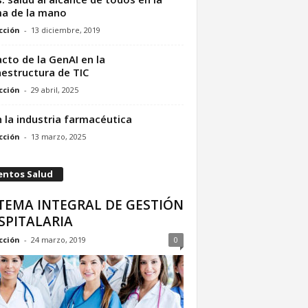
a de la mano
cción
-
13 diciembre, 2019
cto de la GenAI en la
aestructura de TIC
cción
-
29 abril, 2025
n la industria farmacéutica
cción
-
13 marzo, 2025
entos Salud
TEMA INTEGRAL DE GESTIÓN
SPITALARIA
cción
-
24 marzo, 2019
0