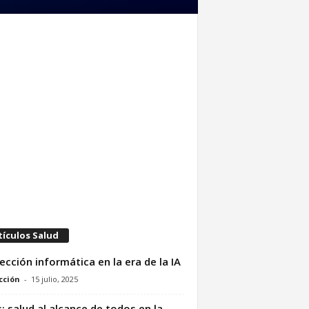
tículos Salud
ección informática en la era de la IA
cción
-
15 julio, 2025
: salud al alcance de todos en la