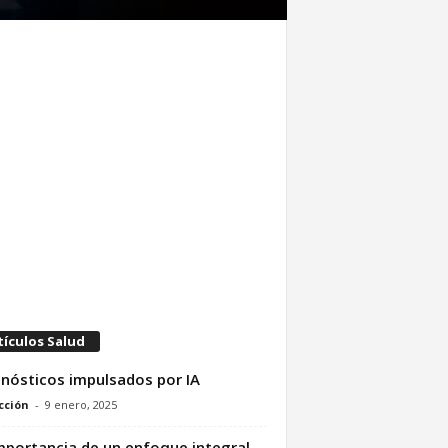
tículos Salud
nósticos impulsados por IA
cción
-
9 enero, 2025
mportancia de un enfoque integral