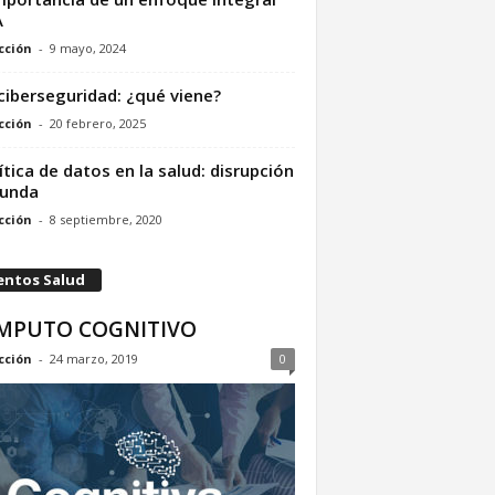
A
cción
-
9 mayo, 2024
 ciberseguridad: ¿qué viene?
cción
-
20 febrero, 2025
ítica de datos en la salud: disrupción
funda
cción
-
8 septiembre, 2020
entos Salud
MPUTO COGNITIVO
cción
-
24 marzo, 2019
0