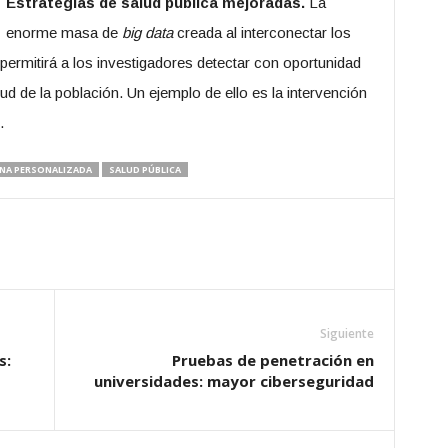
Estrategias de salud pública mejoradas.
La
enorme masa de
big data
creada al interconectar los
 permitirá a los investigadores detectar con oportunidad
d de la población. Un ejemplo de ello es la intervención
.
NA PERSONALIZADA
SALUD PÚBLICA
Siguiente
s:
Pruebas de penetración en
universidades: mayor ciberseguridad