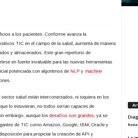
icios a los pacientes. Conforme avanza la
sitivos TIC en el campo de la salud, aumenta de manera
lados y almacenados. Este gran repertorio de
rtirse en fuente invaluable para las nuevas herramientas
ificial potenciada con algoritmos de
NLP
y
machine
iones.
sector salud están interconectados, ni siquiera en los
Ar
ue lo estuvieran, no todos serían capaces de
Sin embargo, aunque los
desafíos son grandes
, ya se
Diag
 gigantes de TIC como Amazon, Google, IBM, Oracle y
Reda
isposición para propiciar la creación de API y
La i