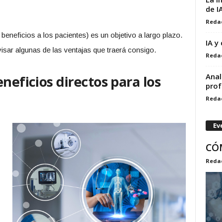
de I
Reda
s beneficios a los pacientes) es un objetivo a largo plazo.
IA y
isar algunas de las ventajas que traerá consigo.
Reda
Anal
neficios directos para los
pro
Reda
Ev
CÓ
Reda