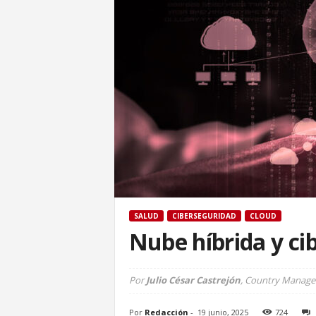
SALUD
CIBERSEGURIDAD
CLOUD
Nube híbrida y ci
Por
Julio César Castrejón
, Country Manage
Por
Redacción
-
19 junio, 2025
724