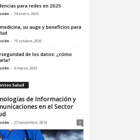
encias para redes en 2025
cción
-
14 enero, 2025
medicina, su auge y beneficios para
alud
cción
-
15 octubre, 2020
rseguridad de los datos: ¿cómo
arla?
cción
-
6 marzo, 2025
entos Salud
nologías de Información y
unicaciones en el Sector
ud
cción
-
27 noviembre, 2014
0