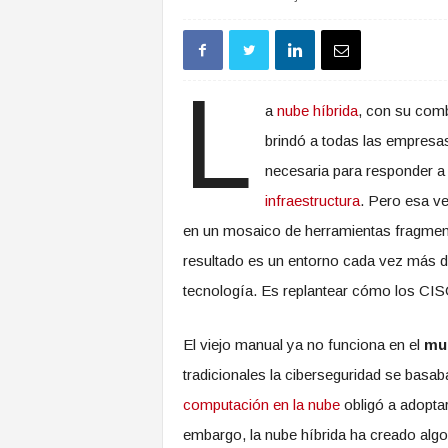
L
a
nube híbrida
, con su comb
brindó a todas las empresas
necesaria para responder a
infraestructura
. Pero esa v
en un mosaico de herramientas fragmenta
resultado es un entorno cada vez más dif
tecnología. Es replantear cómo los CIS
El viejo manual ya no funciona en el
mun
tradicionales la ciberseguridad se basab
computación en la nube
obligó a adoptar
embargo, la nube híbrida ha creado al