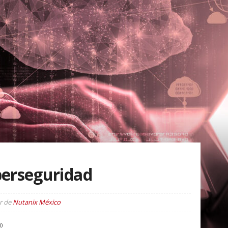
berseguridad
r de
Nutanix México
0