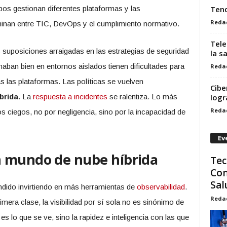
pos gestionan diferentes plataformas y las
Tend
Reda
minan entre TIC, DevOps y el cumplimiento normativo.
Tele
suposiciones arraigadas en las estrategias de seguridad
la s
aban bien en entornos aislados tienen dificultades para
Reda
s las plataformas. Las políticas se vuelven
Cibe
brida
. La
respuesta a incidentes
se ralentiza. Lo más
logr
Reda
s ciegos, no por negligencia, sino por la incapacidad de
Ev
n mundo de nube híbrida
Tec
Com
Sal
dido invirtiendo en más herramientas de
observabilidad
.
Reda
mera clase, la visibilidad por sí sola no es sinónimo de
s lo que se ve, sino la rapidez e inteligencia con las que