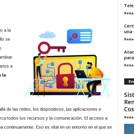
Tele
Reda
Cert
o a la
una 
lo se
Reda
e
Ataq
ambiar
para
Reda
arios a
 la
Ev
Sis
Rem
Cosa
lá de las redes, los dispositivos, las aplicaciones e
Reda
rca todos los recursos y la comunicación. El acceso a
ea continuamente. Eso es vital en un entorno en el que se