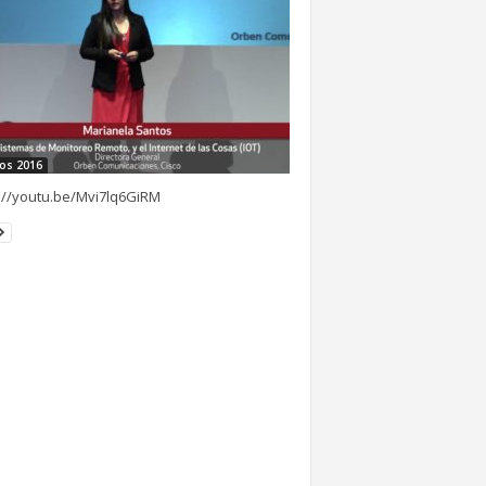
os 2016
://youtu.be/Mvi7lq6GiRM