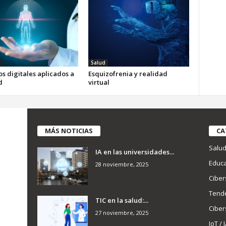
Salud
s digitales aplicados a
Esquizofrenia y realidad
d
virtual
MÁS NOTICIAS
CA
Salu
IA en las universidades...
Educa
28 noviembre, 2025
Ciber
Tend
TIC en la salud:...
Ciber
27 noviembre, 2025
IoT / 