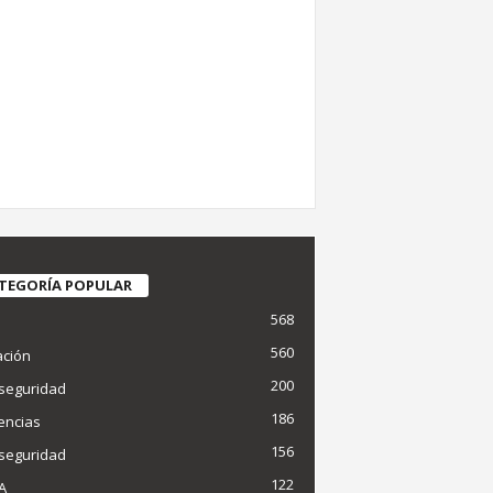
TEGORÍA POPULAR
568
d
560
ción
200
seguridad
186
encias
156
seguridad
122
IA