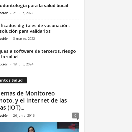
odontología para la salud bucal
cción
-
21 julio, 2022
ificados digitales de vacunación:
solución para validarlos
cción
-
3 marzo, 2022
ues a software de terceros, riesgo
 la salud
cción
-
18 julio, 2024
entos Salud
temas de Monitoreo
oto, y el Internet de las
s (IOT)...
cción
-
26 junio, 2016
0