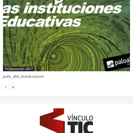
TICEducación 2017
palo_alto_ticeducacion