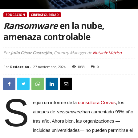
EDUCACIÓN
CIBERSEGURIDAD
Ransomware
en la nube,
amenaza controlable
Por
Julio César Castrejón
, Country Manager de
Nutanix México
Por
Redacción
-
27 noviembre, 2024
1033
0
S
egún un informe de la
consultora Corvus
, los
ataques de
ransomware
han aumentado 95% año
tras año. Ahora bien, las organizaciones —
incluidas universidades— no pueden permitirse el