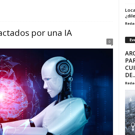
Loca
¿dil
Reda
actados por una IA
Ev
0
ARQ
PAR
CU
DE..
Reda