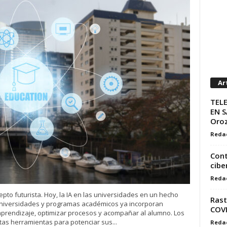
Ar
TELE
EN S
Oro
Reda
Cont
cibe
Reda
ncepto futurista. Hoy, la IA en las universidades en un hecho
Rast
universidades y programas académicos ya incorporan
COV
 aprendizaje, optimizar procesos y acompañar al alumno. Los
as herramientas para potenciar sus...
Reda