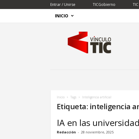
Entrar / Unirse
TICGobierno
TIC
INICIO
V
í
n
c
u
l
o
T
I
C
Inicio
Tags
Inteligencia artificial
Etiqueta: inteligencia ar
IA en las universid
Redacción
-
28 noviembre, 2025