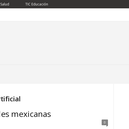
 Salud
TIC Educación
tificial
ades mexicanas
0