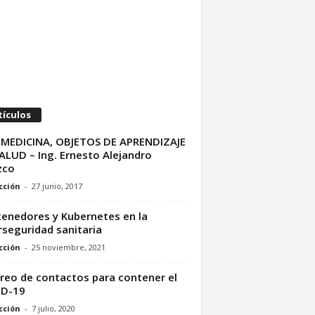
tículos
MEDICINA, OBJETOS DE APRENDIZAJE
ALUD – Ing. Ernesto Alejandro
zco
cción
-
27 junio, 2017
enedores y Kubernetes en la
rseguridad sanitaria
cción
-
25 noviembre, 2021
reo de contactos para contener el
ID-19
cción
-
7 julio, 2020