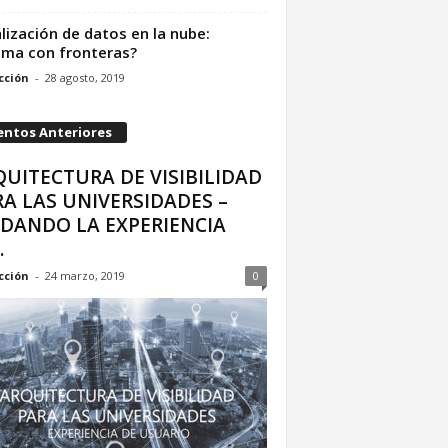
lización de datos en la nube:
ema con fronteras?
cción
-
28 agosto, 2019
entos Anteriores
UITECTURA DE VISIBILIDAD
A LAS UNIVERSIDADES –
IDANDO LA EXPERIENCIA
.
cción
-
24 marzo, 2019
0