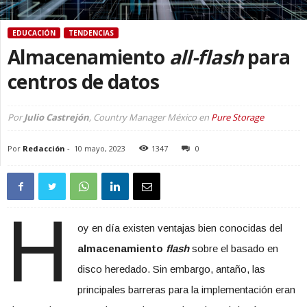
EDUCACIÓN
TENDENCIAS
Almacenamiento
all-flash
para
centros de datos
Por
Julio Castrejón
, Country Manager México en
Pure Storage
Por
Redacción
-
10 mayo, 2023
1347
0
H
oy en día existen ventajas bien conocidas del
almacenamiento
flash
sobre el basado en
disco heredado. Sin embargo, antaño, las
principales barreras para la implementación eran