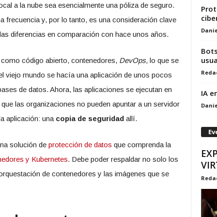
ocal a la nube sea esencialmente una póliza de seguro.
Prot
cibe
frecuencia y, por lo tanto, es una consideración clave
Danie
 las diferencias en comparación con hace unos años.
Bots
usua
 como código abierto, contenedores,
DevOps
, lo que se
Reda
el viejo mundo se hacía una aplicación de unos pocos
bases de datos. Ahora, las aplicaciones se ejecutan en
IA e
o que las organizaciones no pueden apuntar a un servidor
Danie
la aplicación: una
copia de seguridad
allí.
Ev
una solución de
protección de datos
que comprenda la
EXP
nedores y Kubernetes
. Debe poder respaldar no solo los
VI
e orquestación de contenedores y las imágenes que se
Reda