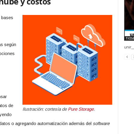
nube y costos
e bases
TICEd
as según
unir_
pciones
nsar
atos de
Ilustración: cortesía de
Pure Storage
.
uyendo
 datos o agregando automatización además del
software