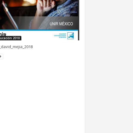
ucación 2018
_david_mejia_2018