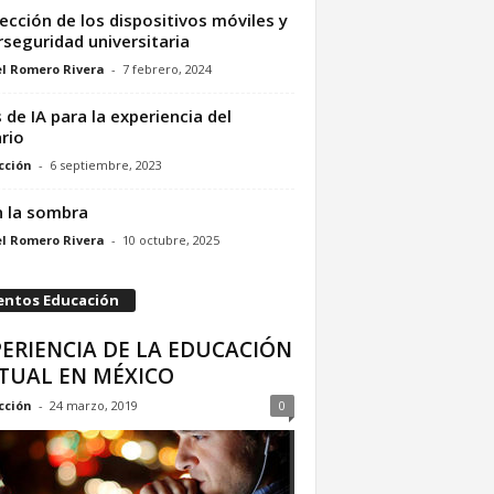
ección de los dispositivos móviles y
rseguridad universitaria
l Romero Rivera
-
7 febrero, 2024
 de IA para la experiencia del
rio
cción
-
6 septiembre, 2023
n la sombra
l Romero Rivera
-
10 octubre, 2025
entos Educación
ERIENCIA DE LA EDUCACIÓN
RTUAL EN MÉXICO
cción
-
24 marzo, 2019
0