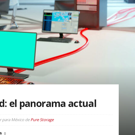
d: el panorama actual
r para México de
Pure Storage
0