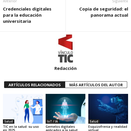
Anterior
Siguiente
Credenciales digitales
Copia de seguridad: el
para la educación
panorama actual
universitaria
Redacción
ARTÍCULOS RELACIONADOS
MÁS ARTÍCULOS DEL AUTOR
Salud
IoT / IA
Salud
TIC en la salud: su uso
Gemelos digitales
Esquizofrenia y realidad
en 2025
aplicados a la salud
virtual