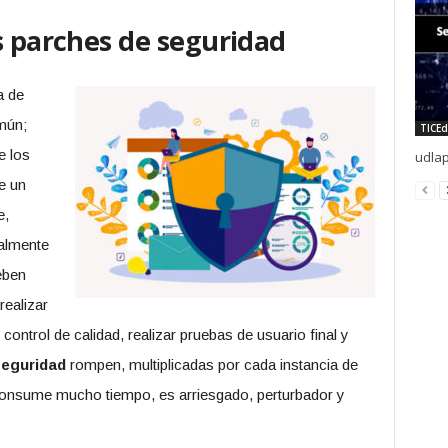
s parches de seguridad
a de
mún;
TICEd
e los
udlap
e un
e,
nalmente
eben
realizar
control de calidad, realizar pruebas de usuario final y
seguridad
rompen, multiplicadas por cada instancia de
consume mucho tiempo, es arriesgado, perturbador y