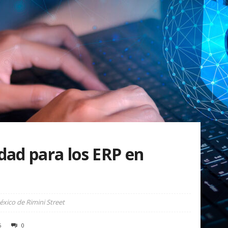
dad para los ERP en
xico de Rimini Street
6
0