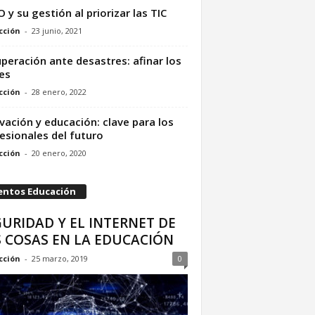
IO y su gestión al priorizar las TIC
cción
-
23 junio, 2021
peración ante desastres: afinar los
es
cción
-
28 enero, 2022
vación y educación: clave para los
esionales del futuro
cción
-
20 enero, 2020
entos Educación
URIDAD Y EL INTERNET DE
S COSAS EN LA EDUCACIÓN
cción
-
25 marzo, 2019
0