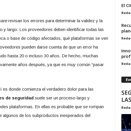
El C
Reda
ware
revisan los errores para determinar la validez y la
Recu
 y largo. Los proveedores deben identificar todas las
plan
oteca o base de código afectados, qué plataformas se ven
Reda
proveedores pueden darse cuenta de que un error ha
Inno
nudo hasta 20 o incluso 30 años. De hecho, muchas
prof
Reda
evamente años después, ya que es muy común “pasar
Ev
í es donde comienza el verdadero dolor para las
SEG
es de seguridad
suele ser un proceso largo y
LA
ndes plataformas. En ellas es probable que se rompan
Reda
e algunos de los subproductos inesperados del