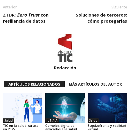
Anterior
Siguiente
ZTDR:
Zero Trust
con
Soluciones de terceros:
resiliencia de datos
cómo protegerlas
Redacción
ARTÍCULOS RELACIONADOS
MÁS ARTÍCULOS DEL AUTOR
Salud
IoT / IA
Salud
TIC en la salud: su uso
Gemelos digitales
Esquizofrenia y realidad
en 2025
aplicados a la salud
virtual