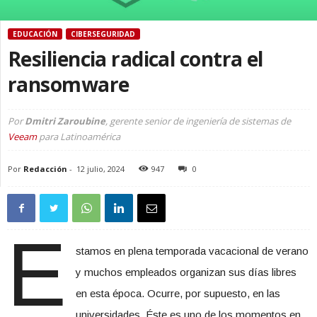
EDUCACIÓN
CIBERSEGURIDAD
Resiliencia radical contra el
ransomware
Por
Dmitri Zaroubine
, gerente senior de ingeniería de sistemas de
Veeam
para Latinoamérica
Por
Redacción
-
12 julio, 2024
947
0
E
stamos en plena temporada vacacional de verano
y muchos empleados organizan sus días libres
en esta época. Ocurre, por supuesto, en las
universidades. Éste es uno de los momentos en