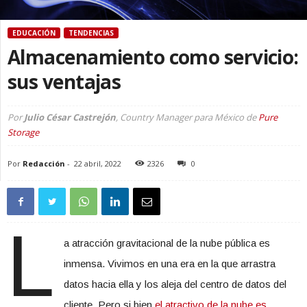
EDUCACIÓN
TENDENCIAS
Almacenamiento como servicio:
sus ventajas
Por
Julio César Castrejón
, Country Manager para México de
Pure
Storage
Por
Redacción
-
22 abril, 2022
2326
0
L
a atracción gravitacional de la nube pública es
inmensa. Vivimos en una era en la que arrastra
datos hacia ella y los aleja del centro de datos del
cliente. Pero si bien
el atractivo de la nube es