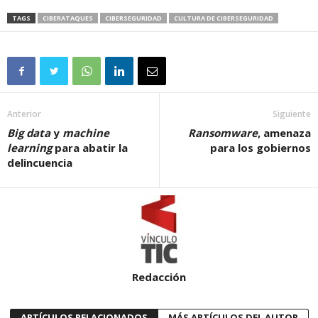
TAGS
CIBERATAQUES
CIBERSEGURIDAD
CULTURA DE CIBERSEGURIDAD
Anterior
Siguiente
Big data
y
machine
Ransomware
, amenaza
learning
para abatir la
para los gobiernos
delincuencia
Redacción
ARTÍCULOS RELACIONADOS
MÁS ARTÍCULOS DEL AUTOR