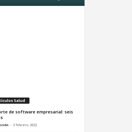
tículos Salud
rte de software empresarial: seis
os
cción
-
3 febrero, 2022