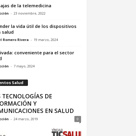
ajas de la telemedicina
cción
-
23 noviembre, 2022
nder la vida útil de los dispositivos
a salud
l Romero Rivera
-
19 marzo, 2024
rivada: conveniente para el sector
d
cción
-
7 mayo, 2024
entos Salud
S TECNOLOGÍAS DE
FORMACIÓN Y
MUNICACIONES EN SALUD
cción
-
24 marzo, 2019
0