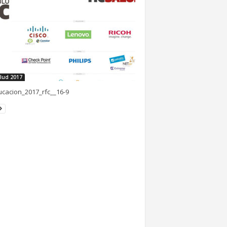
lud 2017
ucacion_2017_rfc__16-9