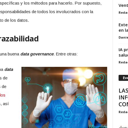
específicas y los métodos para hacerlo. Por supuesto,
Vent
esponsabilidades de todos los involucrados con la
Reda
o de los datos.
Exte
en l
razabilidad
Danie
IA p
r una buena
data governance
. Entre otras:
salu
Reda
na
data
Ev
s de
s de
LA
los
IN
CO
, así
Reda