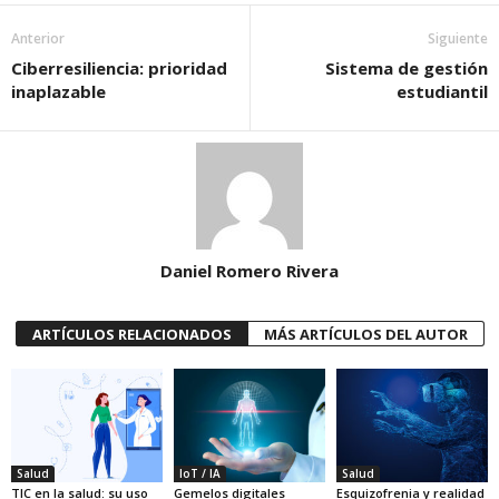
Anterior
Siguiente
Ciberresiliencia: prioridad
Sistema de gestión
inaplazable
estudiantil
Daniel Romero Rivera
ARTÍCULOS RELACIONADOS
MÁS ARTÍCULOS DEL AUTOR
Salud
IoT / IA
Salud
TIC en la salud: su uso
Gemelos digitales
Esquizofrenia y realidad