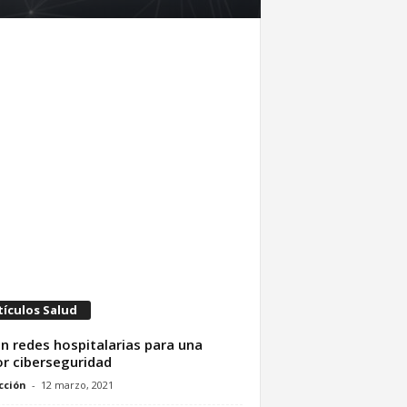
tículos Salud
en redes hospitalarias para una
r ciberseguridad
cción
-
12 marzo, 2021