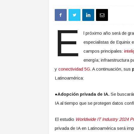
E
l próximo año será de gra
especialistas de Equinix 
campos principales:
intel
energía; infraestructura 
y
conectividad 5G
. A continuación, sus
Latinoamérica:
●
Adopción privada de IA.
Se buscarán
IA al tiempo que se protegen datos confi
El estudio
Worldwide IT Industry 2024 Pr
privada de IA en Latinoamérica será imp