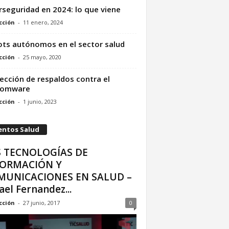
rseguridad en 2024: lo que viene
cción
-
11 enero, 2024
ts autónomos en el sector salud
cción
-
25 mayo, 2020
ección de respaldos contra el
somware
cción
-
1 junio, 2023
entos Salud
S TECNOLOGÍAS DE
FORMACIÓN Y
MUNICACIONES EN SALUD –
ael Fernandez...
cción
-
27 junio, 2017
0