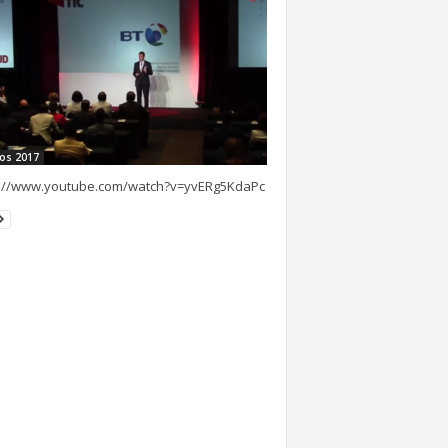
os 2017
s://www.youtube.com/watch?v=yvERg5KdaPc