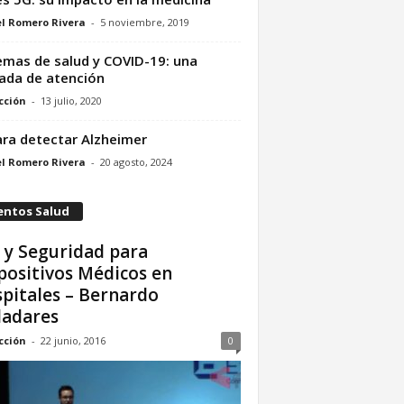
l Romero Rivera
-
5 noviembre, 2019
emas de salud y COVID-19: una
ada de atención
cción
-
13 julio, 2020
ara detectar Alzheimer
l Romero Rivera
-
20 agosto, 2024
entos Salud
 y Seguridad para
positivos Médicos en
pitales – Bernardo
ladares
cción
-
22 junio, 2016
0