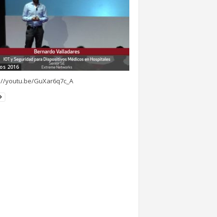
os 2016
://youtu.be/GuXar6q7c_A