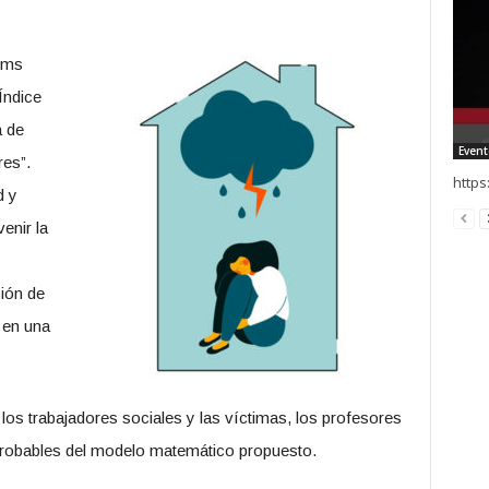
tems
Índice
a de
Event
res”.
https
d y
enir la
ción de
 en una
 los trabajadores sociales y las víctimas, los profesores
 probables del modelo matemático propuesto.