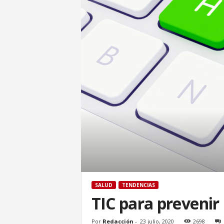
SALUD
TENDENCIAS
TIC para prevenir
Por
Redacción
-
23 julio, 2020
2698