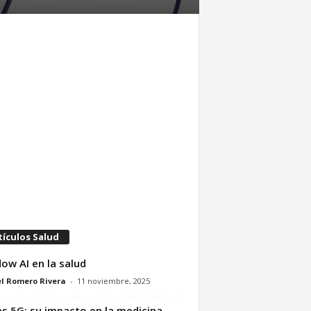
tículos Salud
ow AI en la salud
l Romero Rivera
-
11 noviembre, 2025
s 5G: su impacto en la medicina