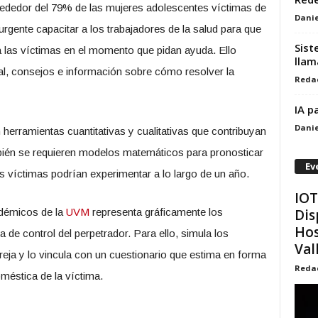
lrededor del 79% de las mujeres adolescentes víctimas de
Danie
urgente capacitar a los trabajadores de la salud para que
Sist
 las víctimas en el momento que pidan ayuda. Ello
llam
l, consejos e información sobre cómo resolver la
Reda
IA p
Danie
herramientas cuantitativas y cualitativas que contribuyan
bién se requieren modelos matemáticos para pronosticar
Ev
as víctimas podrían experimentar a lo largo de un año.
IOT
Dis
adémicos de la
UVM
representa gráficamente los
Hos
de control del perpetrador. Para ello, simula los
Val
reja y lo vincula con un cuestionario que estima en forma
Reda
doméstica de la víctima.