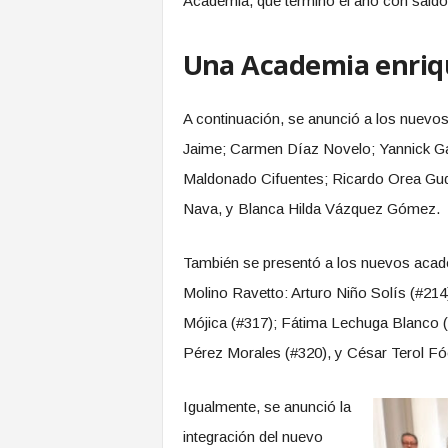
Academia, que terminó el año con saldo 
Una Academia enriq
A continuación, se anunció a los nuevo
Jaime; Carmen Díaz Novelo; Yannick Ga
Maldonado Cifuentes; Ricardo Orea Gud
Nava, y Blanca Hilda Vázquez Gómez.
También se presentó a los nuevos acad
Molino Ravetto: Arturo Niño Solís (#214)
Mójica (#317); Fátima Lechuga Blanco (
Pérez Morales (#320), y César Terol Fóc
Igualmente, se anunció la
integración del nuevo