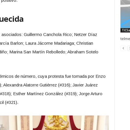
positivo.
uecida
TICSa
s asociados: Guillermo Canchola Rico; Netzer Díaz
telme
rcía Barlon; Laura Jácome Madariaga; Christian
iño; Marina San Martín Rebolledo; Abraham Sotelo
émicos de número, cuya protesta fue tomada por Enzo
; Alexandra Alatorre Gutiérrez (#316); Javier Juárez
#318); Esther Martínez González (#319); Jorge Arturo
il (#321).