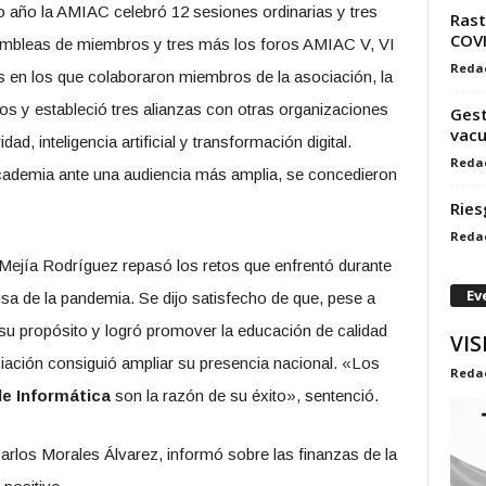
o año la AMIAC celebró 12 sesiones ordinarias y tres
Rast
COV
asambleas de miembros y tres más los foros AMIAC V, VI
Reda
s en los que colaboraron miembros de la asociación, la
os y estableció tres alianzas con otras organizaciones
Gest
vacu
d, inteligencia artificial y transformación digital.
Reda
cademia ante una audiencia más amplia, se concedieron
Ries
Reda
ejía Rodríguez repasó los retos que enfrentó durante
Ev
sa de la pandemia. Se dijo satisfecho de que, pese a
 su propósito y logró promover la educación de calidad
VIS
ciación consiguió ampliar su presencia nacional. «Los
Reda
e Informática
son la razón de su éxito», sentenció.
Carlos Morales Álvarez, informó sobre las finanzas de la