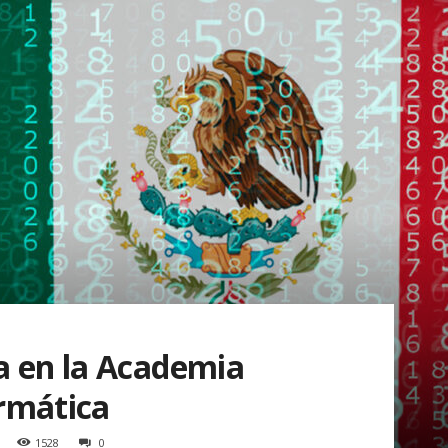
a en la Academia
rmática
1528
0