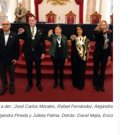
. a der.: José Carlos Morales, Rafael Fernández, Alejandra
ejandra Pineda y Julieta Palma
. Detrás: David Mejía, Enzo