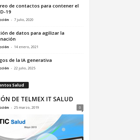
reo de contactos para contener el
ID-19
cción
-
7 julio, 2020
ión de datos para agilizar la
nación
cción
-
14 enero, 2021
gos de la IA generativa
cción
-
22 julio, 2025
entos Salud
IÓN DE TELMEX IT SALUD
cción
-
25 marzo, 2019
0